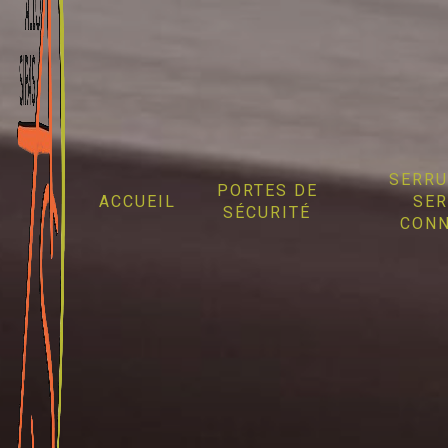
Panneau de gestion des cookies
SERRU
PORTES DE
ACCUEIL
SER
SÉCURITÉ
CONN