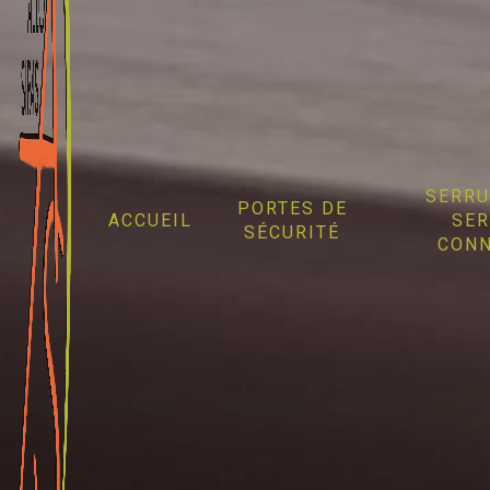
Panneau de gestion des cookies
SERRU
PORTES DE
ACCUEIL
SER
SÉCURITÉ
CONN