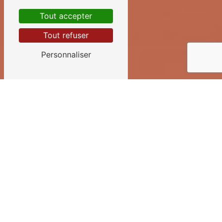
Tout accepter
Tout refuser
Personnaliser
INSTALLATION
ALARMES PRÈS DE
CARNAC
Installation d'alarmes
sur-mesure
Vous habitez à Carnac et vous
recherchez une solution efficace pour