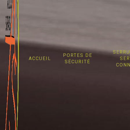
Panneau de gestion des cookies
SERRU
PORTES DE
ACCUEIL
SER
SÉCURITÉ
CONN