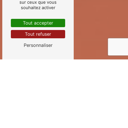
sur ceux que vous
souhaitez activer
Tout accepter
Tout refuser
Personnaliser
OUVERTURE DE
PORTE PRÈS DE
ARRADON
Ouverture de porte à
Arradon : Faites
confiance à Allo Sipas